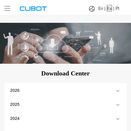
Language：
En
|
Es
|
Pt
En
|
Es
|
Pt
Download Center
2026
2025
2024