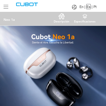
Language：
En
|
Es
|
Pt
En
|
Es
|
Pt
Neo 1a
Descripción
Especificaciones