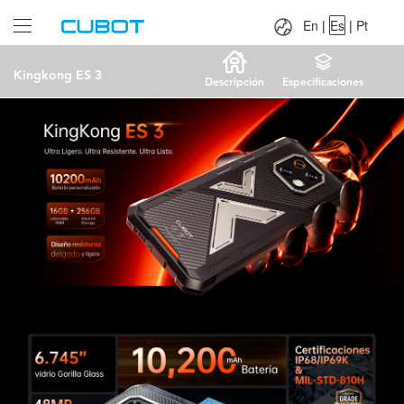
Language：
En
|
Es
|
Pt
En
|
Es
|
Pt
Kingkong ES 3
Descripción
Especificaciones