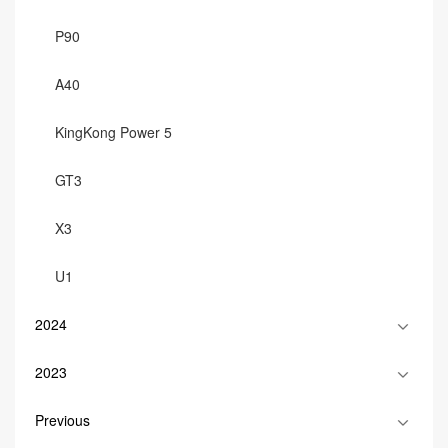
P90
A40
KingKong Power 5
GT3
X3
U1
2024
2023
Previous