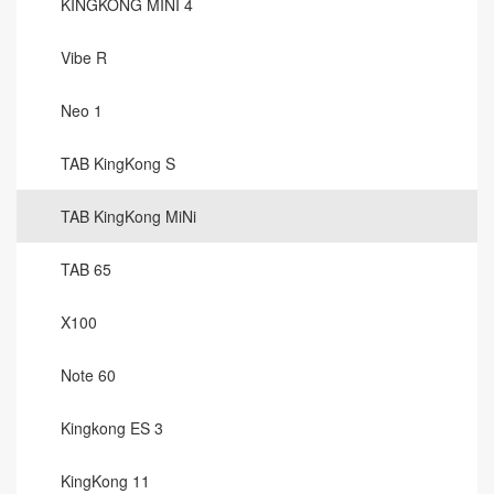
KINGKONG MINI 4
Vibe R
Neo 1
TAB KingKong S
TAB KingKong MiNi
TAB 65
X100
Note 60
Kingkong ES 3
KingKong 11