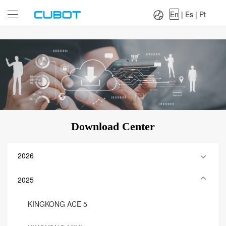
Language：
En
|
Es
|
Pt
En
|
Es
|
Pt
Download Center
2026
2025
KINGKONG ACE 5