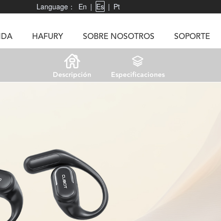
Language：
En
|
Es
|
Pt
NDA
HAFURY
SOBRE NOSOTROS
SOPORTE
Descripción
Especificaciones
X3
Vibe R
TAB 60
U1
TAB KingKong
Neo 1
X1
5
KINGKONG MINI 4
KINGKONG ES 3