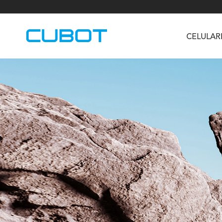
CELULAR
U3
TAB KingKong S
Neo 1a
U2
TAB KingKong MiNi
Buds 3
GT
KINGKONG DURA
KINGKONG E1
KI