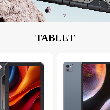
KINGKONG 11
Ver más>>
TABLET