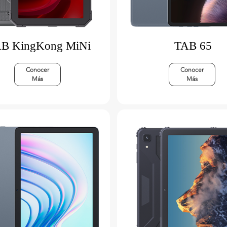
B KingKong MiNi
TAB 65
Conocer
Conocer
Más
Más