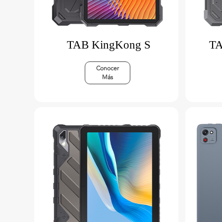
TAB KingKong S
TA
Conocer
Más