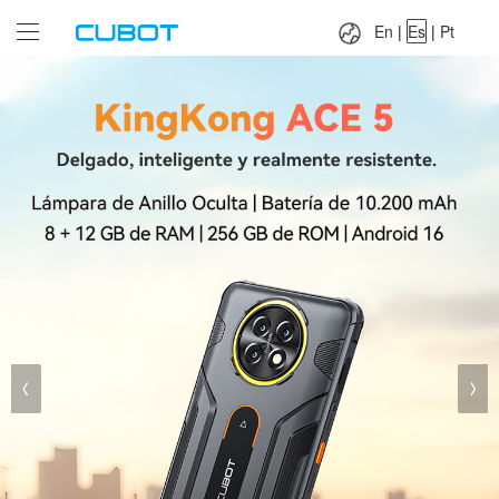
Language：
En
|
Es
|
Pt
En
|
Es
|
Pt