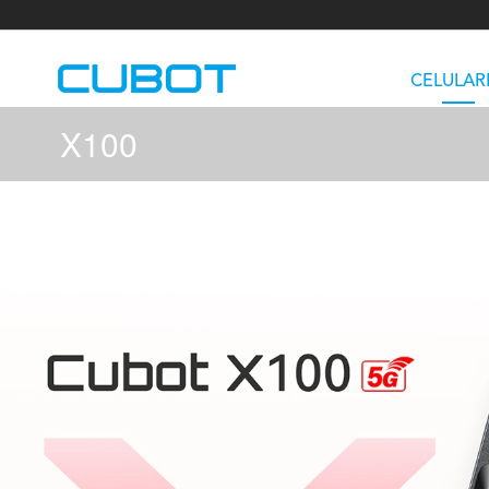
CELULAR
X100
U3
TAB KingKong S
Neo 1a
U2
TAB KingKong MiNi
Buds 3
GT
KINGKONG DURA
KINGKONG E1
KI