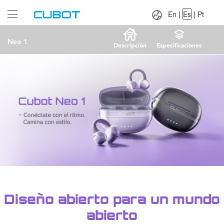
Language：
En
|
Es
|
Pt
En
|
Es
|
Pt
Neo 1
Descripción
Especificaciones
Diseño abierto para un mundo
abierto