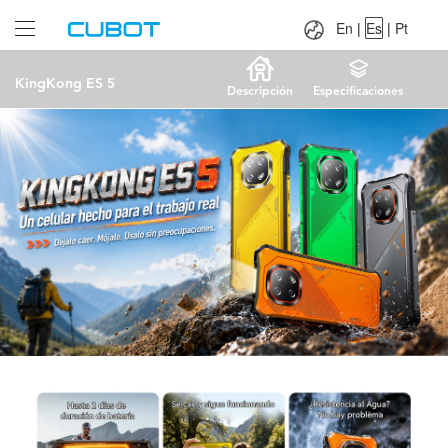
Language：
En
|
Es
|
Pt
En
|
Es
|
Pt
KingKong ES 5
Descripción
Especificaciones