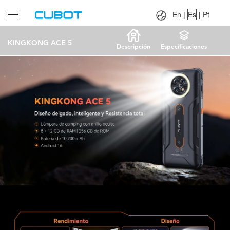
Language：
En
|
Es
|
Pt
En
|
Es
|
Pt
KINGKONG ACE 5
Descripción
Especificaciones