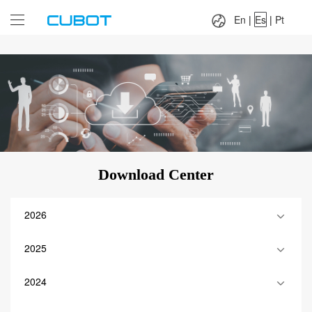
Language：
En
|
Es
|
Pt
En
|
Es
|
Pt
Download Center
2026
2025
2024