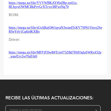
https://mega.nz/file/YVVWBKAY#InIBp-nx61z-
8EJqyxOWMCRkPrvGrXTcvo38FwiNg70
ROM:
https://mega.nz/file/sUsARajQ#t1qyaN3wzedTcKV7SP61Vuyz2Se
RSeYdy1Gq6i4KXBo
Driver:
https://mega.nz/file/MFFjFDwR#Tcii475ZBd7HjIOglaSWKriO2p
_xsurEty2wfYuE6t0
RECIBE LAS ÚLTIMAS ACTUALIZACIONES:
>