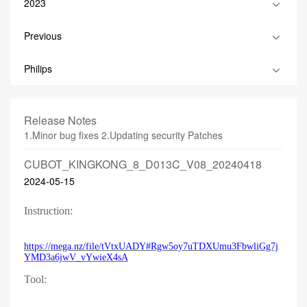
2023
Previous
Philips
Release Notes
1.Minor bug fixes 2.Updating security Patches
CUBOT_KINGKONG_8_D013C_V08_20240418
2024-05-15
Instruction:
https://mega.nz/file/tVtxUADY#Rgw5oy7uTDXUmu3FbwliGg7j
YMD3a6jwV_vYwieX4sA
Tool: