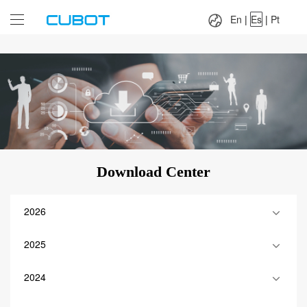
Language：
En
|
Es
|
Pt
En
|
Es
|
Pt
Download Center
2026
2025
2024