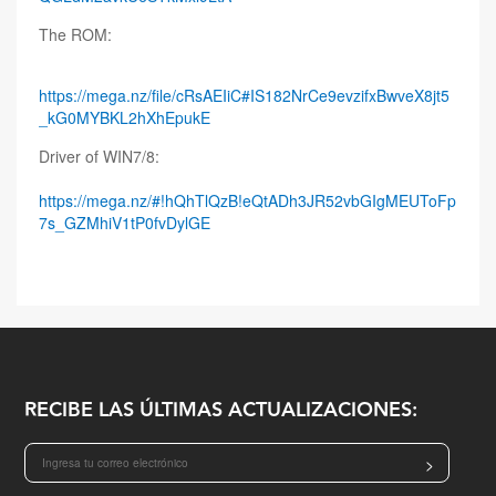
The ROM:
https://mega.nz/file/cRsAEIiC#IS182NrCe9evzifxBwveX8jt5
_kG0MYBKL2hXhEpukE
Driver of WIN7/8:
https://mega.nz/#!hQhTlQzB!eQtADh3JR52vbGIgMEUToFp
7s_GZMhiV1tP0fvDylGE
RECIBE LAS ÚLTIMAS ACTUALIZACIONES:
>