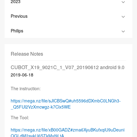
2023
Previous
Philips
Release Notes
CUBOT_X19_9021C_1_V07_20190612 android 9.0
2019-06-18
The instruction:
https://mega.nz/file/sJlCBSwQ#uh5596dDXmbC0LNGh3-
_Q5FUl2VzXmcwgz-k7Clx5WE
The Tool:
https://mega.nz/file/xB00GADZ#zma6XyuBKufxqiU9uDeuni
QGLdM2avkU6STkMxl9LtA