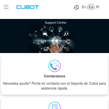
Language：
En
|
Es
|
Pt
En
|
Es
|
Pt
Contáctanos
Necesitas ayuda? Ponte en contacto con el Soporte de Cubot para
asistencia rápida.