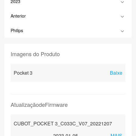
2023
Anterior
Philips
Imagens do Produto
Pocket 3
Baixe
AtualizaçãodeFirmware
CUBOT_POCKET 3_C033C_V07_20221207
2023-01-05
MAIS