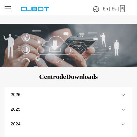
Language：
En
|
Es
|
Pt
En
|
Es
|
Pt
CentrodeDownloads
2026
2025
2024