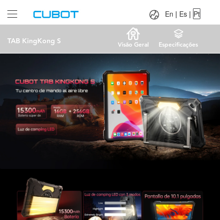
Language：
En
|
Es
|
Pt
En
|
Es
|
Pt
TAB KingKong S
Visão Geral
Especificações