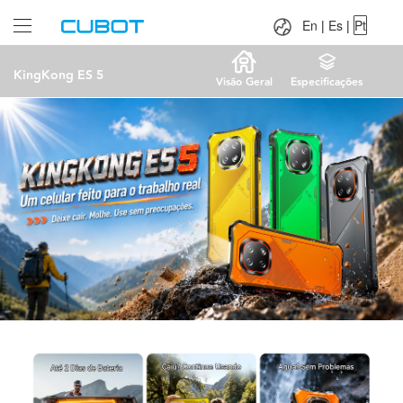
Language：
En
|
Es
|
Pt
En
|
Es
|
Pt
KingKong ES 5
Visão Geral
Especificações