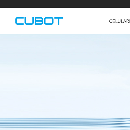
CELULAR
U3
TAB KingKong S
Neo 1a
U2
TAB KingKong MiNi
Buds 3
GT
KINGKONG DURA
KINGKONG E1
KI