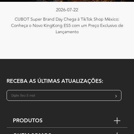
2026-07-22
CUBOT Super Brand Day Chega à TikTok Shop México:
Conheça o Novo KingKong ES5 com um Preço Exclusivo de
Lançamento
RECEBA AS ÚLTIMAS ATUALIZAÇÕES:
>
PRODUTOS