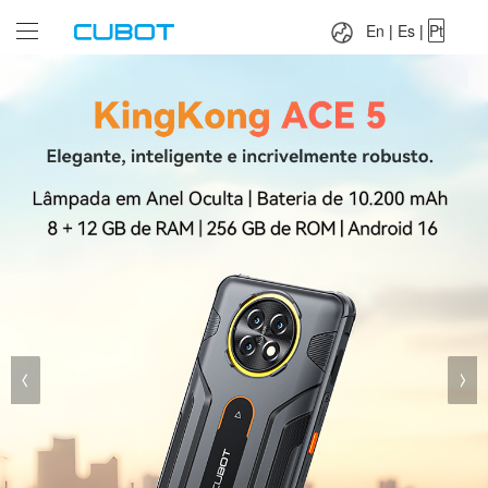
Language：
En
|
Es
|
Pt
En
|
Es
|
Pt