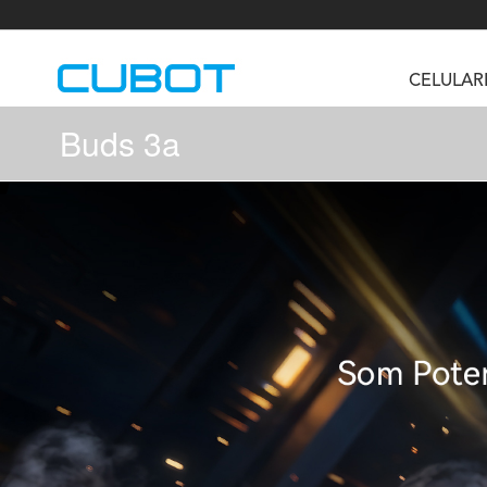
CELULAR
Buds 3a
U3
TAB KingKong S
Neo 1a
U2
TAB KingKong MiNi
Buds 3
GT
KINGKONG DURA
KINGKONG E1
KI