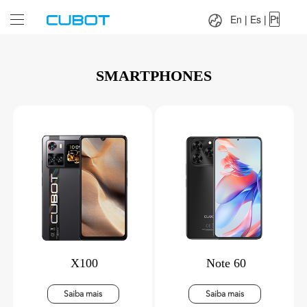
Language：
En
|
Es
|
Pt
En
|
Es
|
Pt
SMARTPHONES
X100
Note 60
Saiba mais
Saiba mais