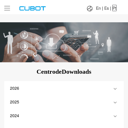
Language：
En
|
Es
|
Pt
En
|
Es
|
Pt
CentrodeDownloads
2026
2025
2024