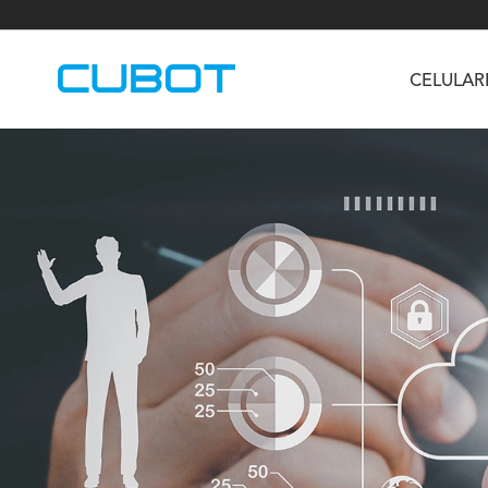
CELULAR
U3
TAB KingKong S
Neo 1a
U2
TAB KingKong MiNi
Buds 3
GT
KINGKONG DURA
KINGKONG E1
KI