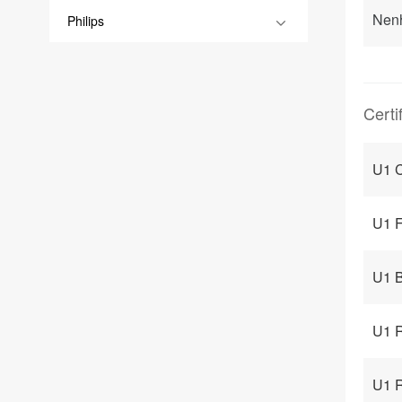
Nen
Philips
Certi
U1 C
U1 F
U1 B
U1 
U1 R