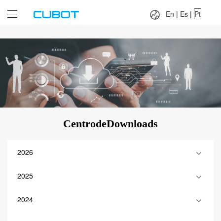
Language：
En
|
Es
|
Pt
En
|
Es
|
Pt
CentrodeDownloads
2026
2025
2024