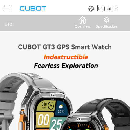
Language：
En
|
Es
|
Pt
En
|
Es
|
Pt
GT3
Overview
Specification