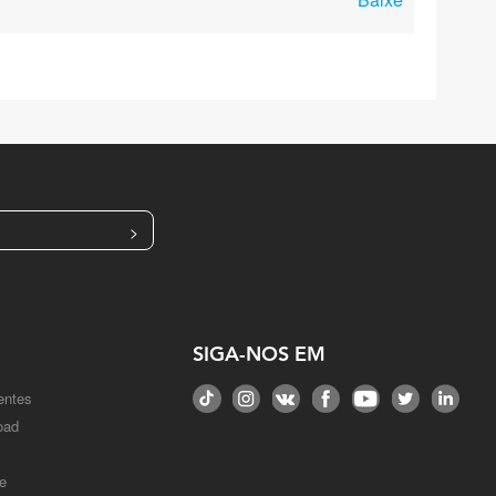
>
SIGA-NOS EM
entes
oad
e