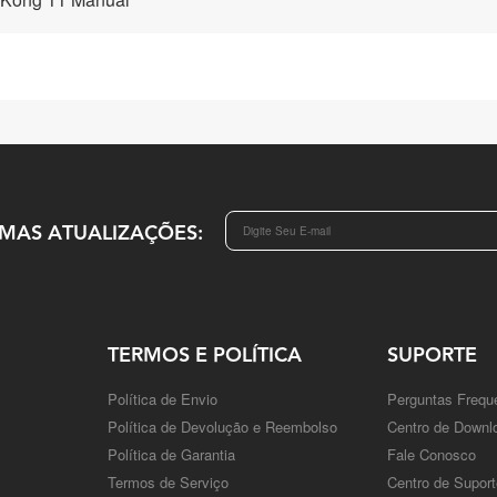
IMAS ATUALIZAÇÕES:
TERMOS E POLÍTICA
SUPORTE
Política de Envio
Perguntas Frequ
Política de Devolução e Reembolso
Centro de Downl
Política de Garantia
Fale Conosco
Termos de Serviço
Centro de Suport