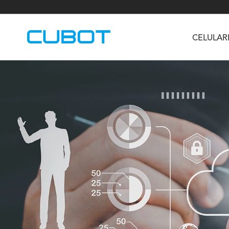
CELULAR
U3
TAB KingKong S
Neo 1a
U2
TAB KingKong MiNi
Buds 3
GT
KINGKONG DURA
KINGKONG E1
KI