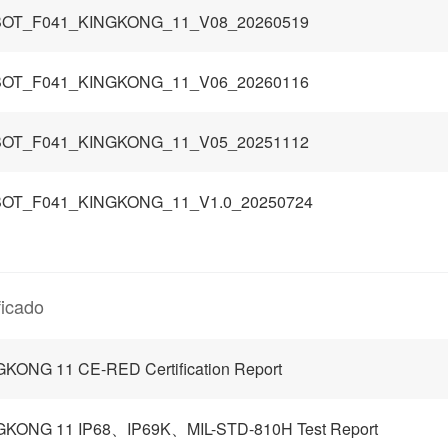
OT_F041_KINGKONG_11_V08_20260519
OT_F041_KINGKONG_11_V06_20260116
OT_F041_KINGKONG_11_V05_20251112
OT_F041_KINGKONG_11_V1.0_20250724
ficado
KONG 11 CE-RED Certification Report
GKONG 11 IP68、IP69K、MIL-STD-810H Test Report