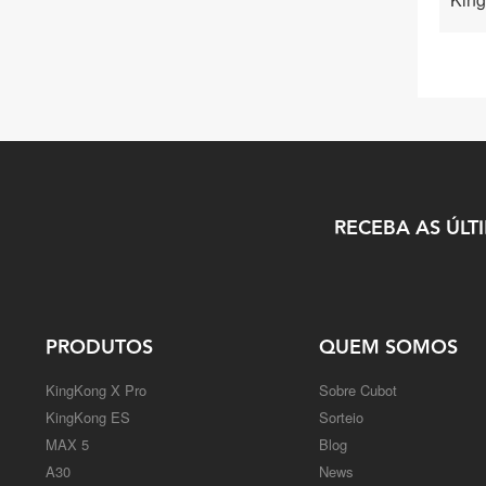
RECEBA AS ÚLT
PRODUTOS
QUEM SOMOS
KingKong X Pro
Sobre Cubot
KingKong ES
Sorteio
MAX 5
Blog
A30
News