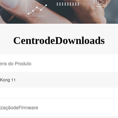
KINGKONG 11
Ver todos os Celulares Robustos>>
CentrodeDownloads
ens do Produto
gKong 11
lizaçãodeFirmware