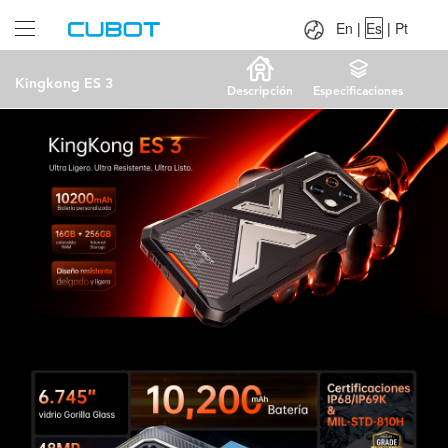
Language：
En
|
Es
|
Pt
En
|
Es
|
Pt
Kingkong ES 3
Descripción
Especificaciones