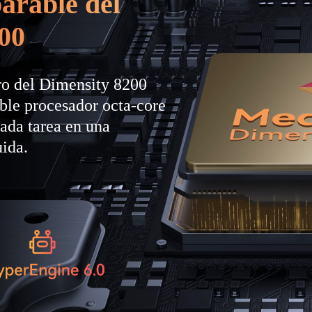
arable del
00
ro del Dimensity 8200
ble procesador octa-core
ada tarea en una
uida.