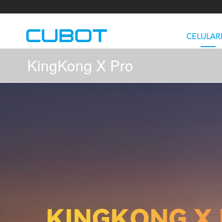
CELULAR
KingKong X Pro
U3
TAB KingKong S
Neo 1a
U2
TAB KingKong MiNi
Buds 3
GT
KINGKONG DURA
KINGKONG E1
KI