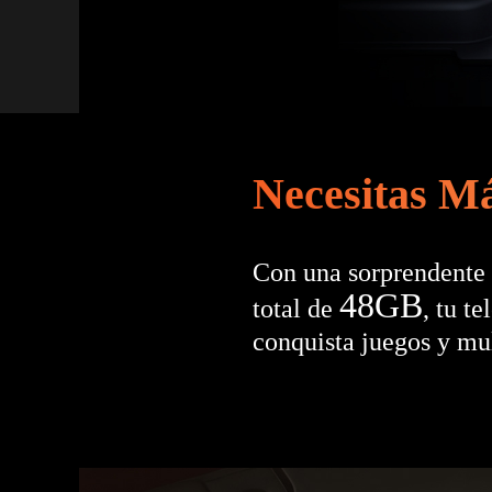
Necesitas M
Con una sorprendente
48GB
total de
, tu t
conquista juegos y mul