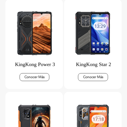
KingKong Power 3
KingKong Star 2
Conocer Más
Conocer Más