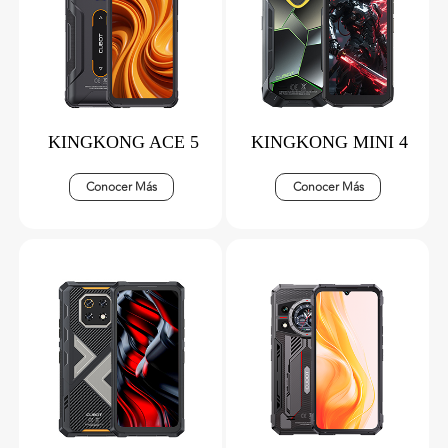
KINGKONG ACE 5
KINGKONG MINI 4
Conocer Más
Conocer Más