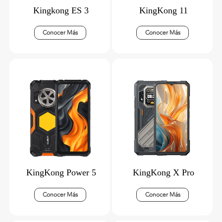
Kingkong ES 3
KingKong 11
Conocer Más
Conocer Más
KingKong Power 5
KingKong X Pro
Conocer Más
Conocer Más