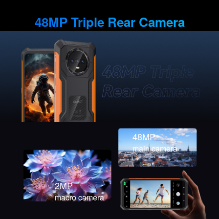
48MP Triple Rear Camera
48MP
main camera
2MP
macro camera