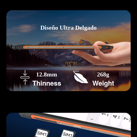
Diseño Ultra Delgado
12.8mm
268g
Thinness
Weight