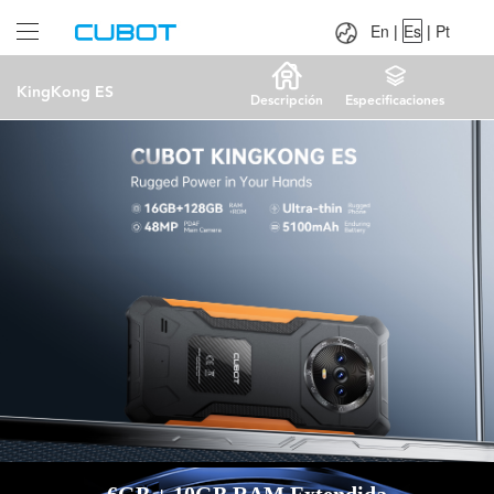
Language：
En
|
Es
|
Pt
En
|
Es
|
Pt
KingKong ES
Descripción
Especificaciones