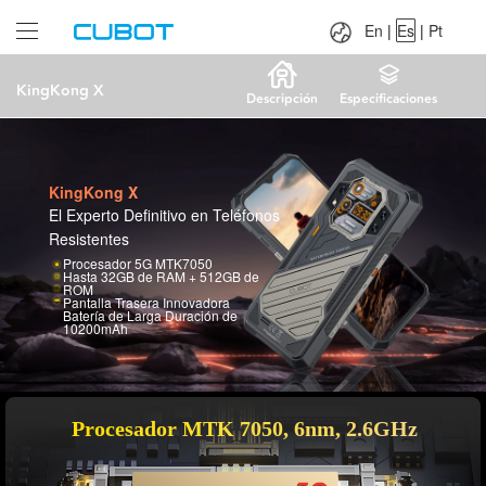
Language：
En
|
Es
|
Pt
En
|
Es
|
Pt
KingKong X
Descripción
Especificaciones
KingKong X
El Experto Definitivo en Teléfonos
Resistentes
Procesador 5G MTK7050
Hasta 32GB de RAM + 512GB de
ROM
Pantalla Trasera Innovadora
Batería de Larga Duración de
10200mAh
Procesador MTK 7050, 6nm, 2.6GHz