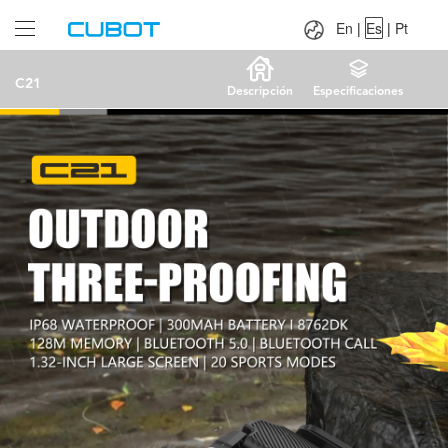
Language：
En
|
Es
|
Pt
En
|
Es
|
Pt
C21
Descripción
Especificaciones