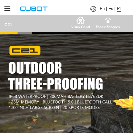
Language：
En
|
Es
|
Pt
En
|
Es
|
Pt
C21
Visão Geral
Especificações