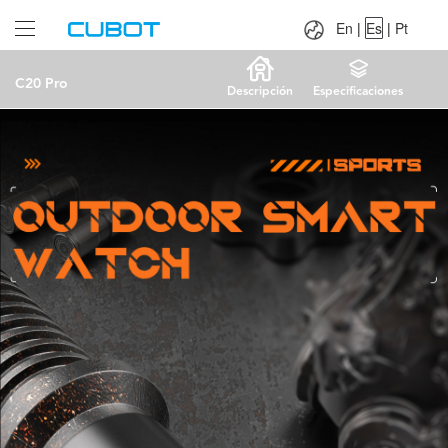
Language：
En
|
Es
|
Pt
En
|
Es
|
Pt
C20 Pro
Descripción
Especificaciones