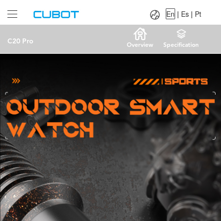
Language：
En
|
Es
|
Pt
En
|
Es
|
Pt
C20 Pro
Overview
Specification