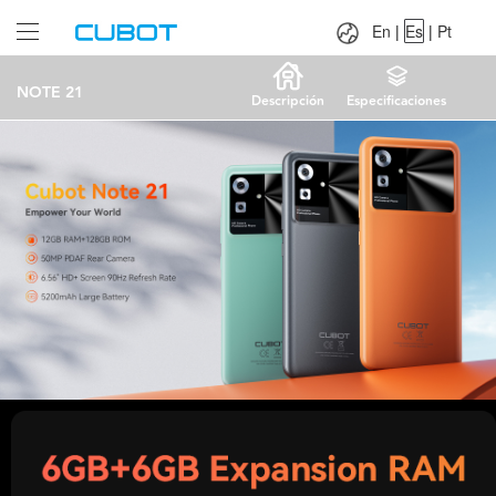
Language：
En
|
Es
|
Pt
En
|
Es
|
Pt
NOTE 21
Descripción
Especificaciones