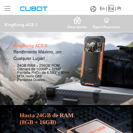
Language：
En
|
Es
|
Pt
En
|
Es
|
Pt
KingKong ACE 3
Descripción
Especificaciones
KingKong ACE 3
Rendimiento Máximo, ¡en
Cualquier Lugar!
24GB RAM + 256GB ROM
Cámara de 100MP + 32MP
Pantalla FHD+ de 6.583'' y 90Hz
MTK Helio G88
Pantallas Duales
Hasta 24GB de RAM
(8GB + 16GB)