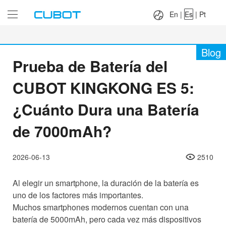
Language：
En
|
Es
|
Pt
En
|
Es
|
Pt
Blog
Prueba de Batería del
CUBOT KINGKONG ES 5:
¿Cuánto Dura una Batería
de 7000mAh?
2026-06-13
2510
Al elegir un smartphone, la duración de la batería es
uno de los factores más importantes.
Muchos smartphones modernos cuentan con una
batería de 5000mAh, pero cada vez más dispositivos