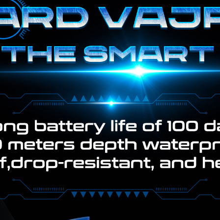
KINGKONG 11
View all Rugged Phones>>