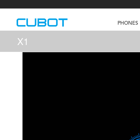
PHONES
X1
U3
TAB KingKong S
Neo 1a
U2
TAB KingKong MiNi
Buds 3
GT
KINGKONG DURA
KINGKONG E1
KI