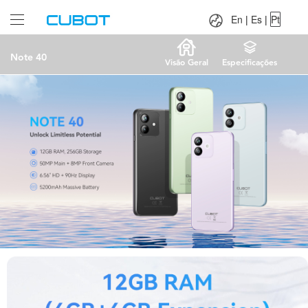
Language：
En
|
Es
|
Pt
En
|
Es
|
Pt
Note 40
Visão Geral
Especificações