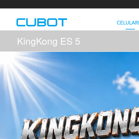
CELULAR
KingKong ES 5
U3
TAB KingKong S
Neo 1a
U2
TAB KingKong MiNi
Buds 3
GT
KINGKONG DURA
KINGKONG E1
KI