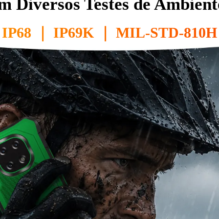
m Diversos Testes de Ambient
IP68 ｜ IP69K ｜ MIL-STD-810H