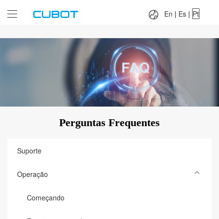
Language：
En
|
Es
|
Pt
En
|
Es
|
Pt
Perguntas Frequentes
Suporte
Operação
Começando