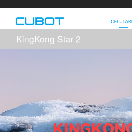
CELULAR
KingKong Star 2
U3
TAB KingKong S
Neo 1a
U2
TAB KingKong MiNi
Buds 3
GT
KINGKONG DURA
KINGKONG E1
KI