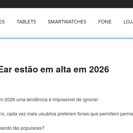
ES
TABLETS
SMARTWATCHES
FONE
LOJ
CELULARES ROBUSTOS
SMARTPHONES
Ear estão em alta em 2026
5
Vibe R5
TAB 65
BEATBOX
Buds 3a
TAB 70
GT3
TAB KingKong 2
Vibe R3
NGKONG ES PRO
KINGKONG ES 5
KINGKONG ACE 
em 2026 uma tendência é impossível de ignorar:
no, cada vez mais usuários preferem fones que permitem perm
rnando tão populares?