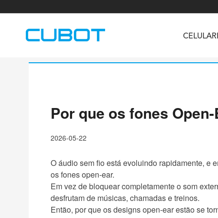
CELULAR
Por que os fones Open-
U3
TAB KingKong S
Neo 1a
U2
TAB KingKong MiNi
Buds 3
GT
2026-05-22
KINGKONG DURA
KINGKONG E1
KI
O áudio sem fio está evoluindo rapidamente, e 
os fones open-ear.
Em vez de bloquear completamente o som exter
desfrutam de músicas, chamadas e treinos.
Então, por que os designs open-ear estão se to