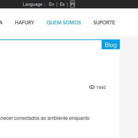
Language：
En
|
Es
|
Pt
A
HAFURY
QUEM SOMOS
SUPORTE
Blog
X3
Vibe R
TAB 60
U1
TAB KingKong
Neo 1
X1
1940
5
KINGKONG MINI 4
KINGKONG ES 3
anecer conectados ao ambiente enquanto