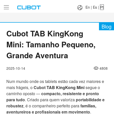
Language：
En
|
Es
|
Pt
En
|
Es
|
Pt
Blog
Cubot TAB KingKong
Mini: Tamanho Pequeno,
Grande Aventura
2025-10-14
4808
Num mundo onde os tablets estão cada vez maiores e
mais frágeis, o
Cubot
TAB KingKong Mini
segue o
caminho oposto —
compacto, resistente e pronto
para tudo
. Criado para quem valoriza
portabilidade e
robustez
, é o companheiro perfeito para
famílias,
aventureiros e profissionais em movimento
.