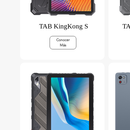
TAB KingKong S
TA
Conocer
Más