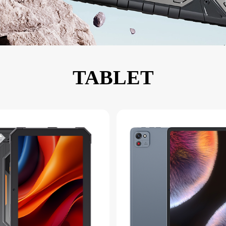
KINGKONG 11
Ver más>>
TABLET