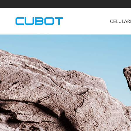
CELULAR
U3
TAB KingKong S
Neo 1a
U2
TAB KingKong MiNi
Buds 3
GT
KINGKONG DURA
KINGKONG E1
KI