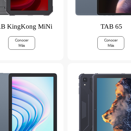
B KingKong MiNi
TAB 65
Conocer
Conocer
Más
Más