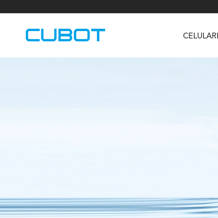
CELULAR
U3
TAB KingKong S
Neo 1a
U2
TAB KingKong MiNi
Buds 3
GT
KINGKONG DURA
KINGKONG E1
KI