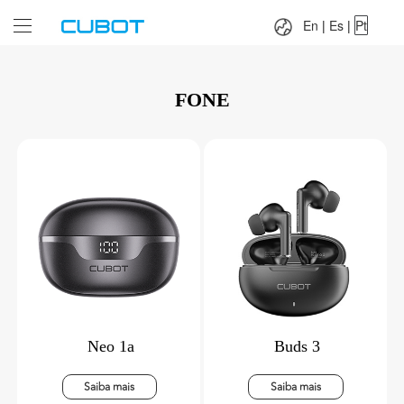
Language：
En
|
Es
|
Pt
En
|
Es
|
Pt
FONE
Neo 1a
Buds 3
Saiba mais
Saiba mais