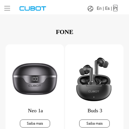
Language：
En
|
Es
|
Pt
En
|
Es
|
Pt
FONE
Neo 1a
Buds 3
Saiba mais
Saiba mais