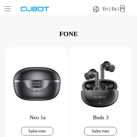
Language：
En
|
Es
|
Pt
En
|
Es
|
Pt
FONE
Neo 1a
Buds 3
Saiba mais
Saiba mais